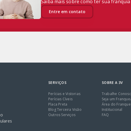
Saiba mais sobre como ter sua franquia
Entre em contato
SERVIÇOS
SOBRE A 3V
Perícias e Vistorias
Trabalhe Conos
Perícias Cíveis
Seja um Franqu
Placa Preta
Área do Franqu
Blog Terceira Visão
Institucional
no
Outros Serviços
FAQ
culares