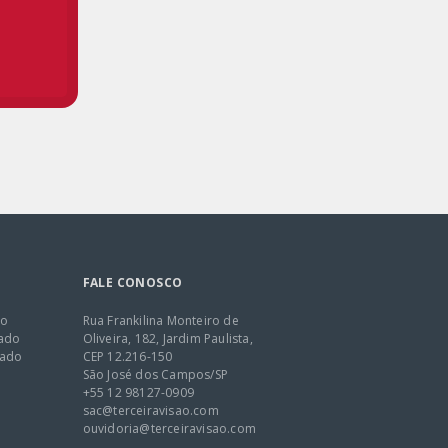
FALE CONOSCO
co
Rua Frankilina Monteiro de
eado
Oliveira, 182, Jardim Paulista,
eado
CEP 12.216-150
São José dos Campos/SP
+55 12 98127-0909
sac@terceiravisao.com
ouvidoria@terceiravisao.com