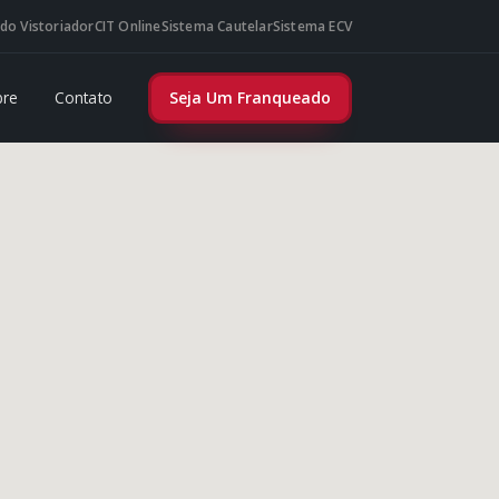
do Vistoriador
CIT Online
Sistema Cautelar
Sistema ECV
bre
Contato
Seja Um Franqueado