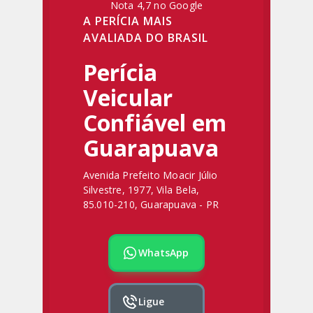
Nota 4,7 no Google
A PERÍCIA MAIS
AVALIADA DO BRASIL
Perícia
Veicular
Confiável em
Guarapuava
Avenida Prefeito Moacir Júlio
Silvestre, 1977, Vila Bela,
85.010-210, Guarapuava - PR
WhatsApp
Ligue