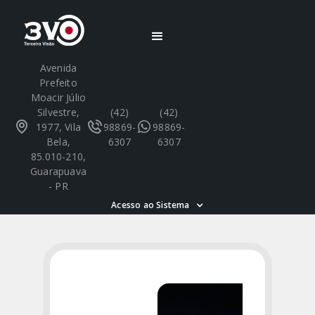
Avenida
Prefeito
Moacir Júlio
Silvestre,
(42)
(42)
1977, Vila
98869-
98869-
Bela,
6307
6307
85.010-210,
Guarapuava
- PR
Acesso ao Sistema