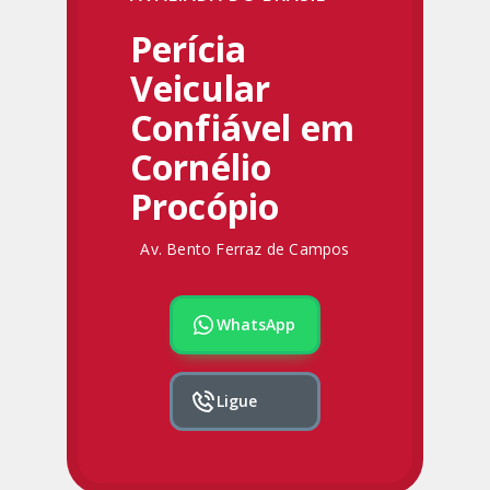
Perícia
Veicular
Confiável em
Cornélio
Procópio
Av. Bento Ferraz de Campos
WhatsApp
Ligue