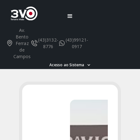
Av.
Bento
(43)3132-
(43)99121-
Ferraz
8776
0917
de
Campos
Acesso ao Sistema