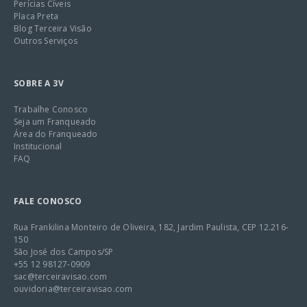
Perícias Cíveis
Placa Preta
Blog Terceira Visão
Outros Serviços
SOBRE A 3V
Trabalhe Conosco
Seja um Franqueado
Área do Franqueado
Institucional
FAQ
FALE CONOSCO
Rua Frankilina Monteiro de Oliveira, 182, Jardim Paulista, CEP 12.216-
150
São José dos Campos/SP
+55 12 98127-0909
sac@terceiravisao.com
ouvidoria@terceiravisao.com