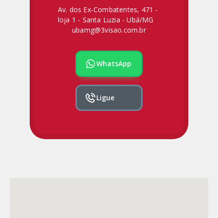
Av. dos Ex-Combatentes, 471 -
loja 1 - Santa Luzia - Ubá/MG
ubamg@3visao.com.br
WhatsApp
Ligue