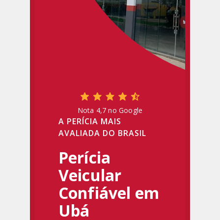
Nota 4,7 no Google
A PERÍCIA MAIS
AVALIADA DO BRASIL
Perícia
Veicular
Confiável em
Ubá