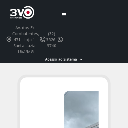
Av. dos Ex-
Combatentes,
(32)
471 - loja 1 -
3526-
Santa Luzia -
3740
Ubá/MG
Acesso ao Sistema