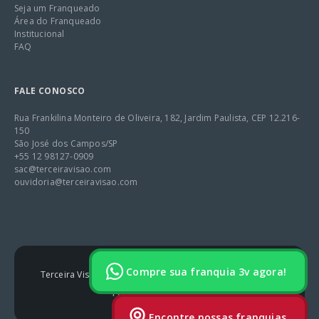
Seja um Franqueado
Área do Franqueado
Institucional
FAQ
FALE CONOSCO
Rua Frankilina Monteiro de Oliveira, 182, Jardim Paulista, CEP 12.216-
150
São José dos Campos/SP
+55 12 98127-0909
sac@terceiravisao.com
ouvidoria@terceiravisao.com
Compre sua franquia 3v agora!
Terceira Visão 2025 – Tem todos os Direitos Reservados.
Política de Privacidade
Encontre nossas franquias