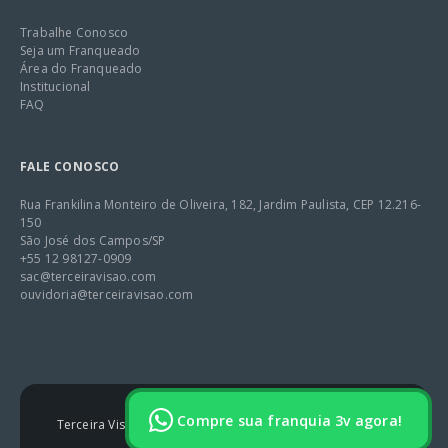
Trabalhe Conosco
Seja um Franqueado
Área do Franqueado
Institucional
FAQ
FALE CONOSCO
Rua Frankilina Monteiro de Oliveira, 182, Jardim Paulista, CEP 12.216-
150
São José dos Campos/SP
+55 12 98127-0909
sac@terceiravisao.com
ouvidoria@terceiravisao.com
Compre sua franquia 3v agora!
Terceira Visão 2025 – Tem todos os Direitos Reservados.