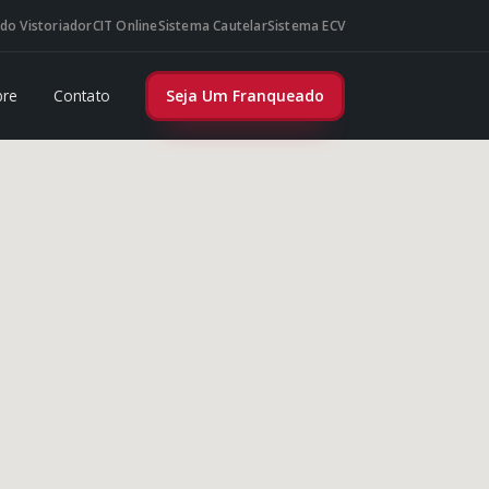
do Vistoriador
CIT Online
Sistema Cautelar
Sistema ECV
bre
Contato
Seja Um Franqueado