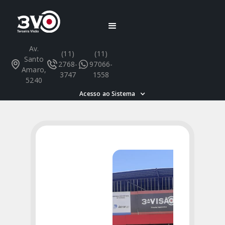
Av.
(11)
(11)
Santo
2768-
97066-
Amaro,
3747
1558
5240
Acesso ao Sistema