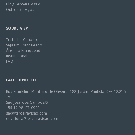
Blog Terceira Visão
Outros Serviços
SOBRE A 3V
Trabalhe Conosco
Seja um Franqueado
Área do Franqueado
Institucional
FAQ
FALE CONOSCO
Rua Frankilina Monteiro de Oliveira, 182, Jardim Paulista, CEP 12.216-
150
São José dos Campos/SP
+55 12 98127-0909
sac@terceiravisao.com
ouvidoria@terceiravisao.com