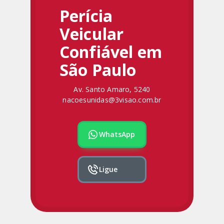
Perícia
Veicular
Confiável em
São Paulo
Av. Santo Amaro, 5240
nacoesunidas@3visao.com.br
WhatsApp
Ligue