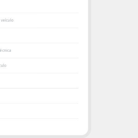
 veículo
écnica
culo