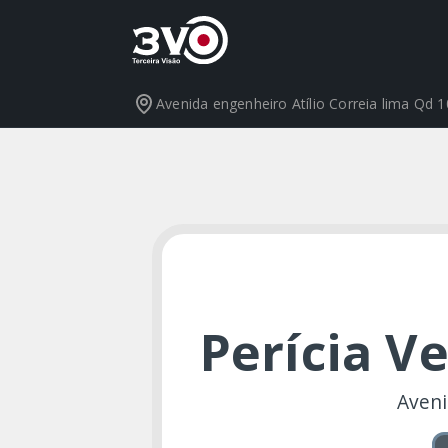
Avenida engenheiro Atílio Correia lima Qd 
Perícia V
Aveni