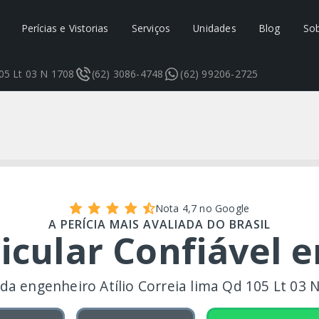
Perícias e Vistorias
Serviços
Unidades
Blog
So
105 Lt 03 N 1708
(62) 3086-4748
(62) 99206-2725
Nota 4,7 no Google
A PERÍCIA MAIS AVALIADA DO BRASIL
eicular Confiável 
da engenheiro Atílio Correia lima Qd 105 Lt 03 