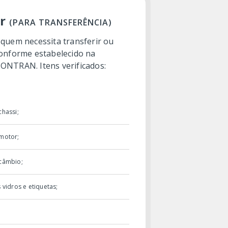
ar
(PARA TRANSFERÊNCIA)
 quem necessita transferir ou
conforme estabelecido na
CONTRAN. Itens verificados:
chassi;
 motor;
 câmbio;
 vidros e etiquetas;