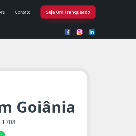
bre
Contato
Seja Um Franqueado
em Goiânia
N 1708