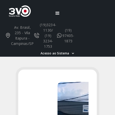
(19)3234-
Av. Brasil,
1130/
(19)
235 - Vila
(19)
97405-
Itapura -
3234-
1873
Campinas/SP
1753
Acesso ao Sistema