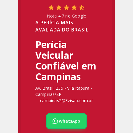
Nota 4,7 no Google
A PERÍCIA MAIS
AVALIADA DO BRASIL
Perícia
Veicular
Confiável em
Campinas
Av. Brasil, 235 - Vila Itapura -
Campinas/SP
campinas2@3visao.com.br
WhatsApp