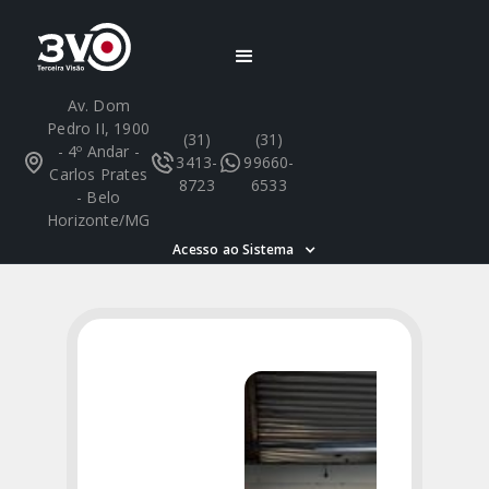
Av. Dom
Pedro II, 1900
(31)
(31)
- 4º Andar -
3413-
99660-
Carlos Prates
8723
6533
- Belo
Horizonte/MG
Acesso ao Sistema