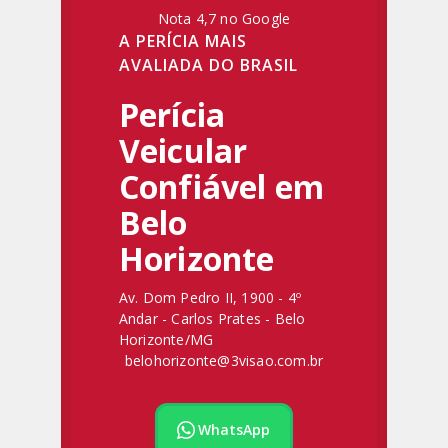
Nota 4,7 no Google
A PERÍCIA MAIS
AVALIADA DO BRASIL
Perícia
Veicular
Confiável em
Belo
Horizonte
Av. Dom Pedro II, 1900 - 4º
Andar - Carlos Prates - Belo
Horizonte/MG
belohorizonte@3visao.com.br
WhatsApp