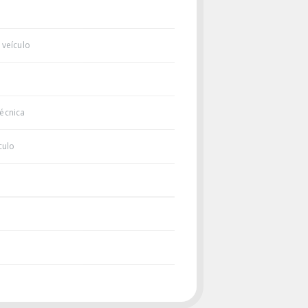
 veículo
écnica
culo