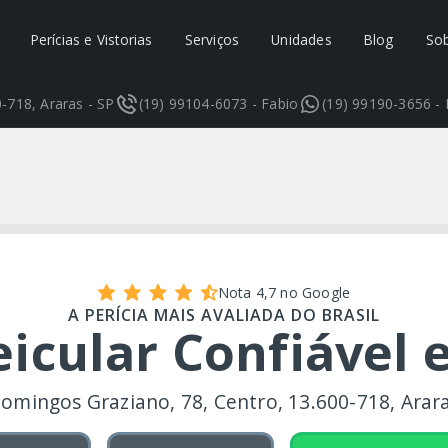
Perícias e Vistorias
Serviços
Unidades
Blog
So
-718, Araras - SP
(19) 99104-6073 - Fabio
(19) 99190-3656 -
Nota 4,7 no Google
A PERÍCIA MAIS AVALIADA DO BRASIL
eicular Confiável
omingos Graziano, 78, Centro, 13.600-718, Arara