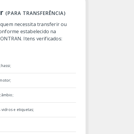
ar
(PARA TRANSFERÊNCIA)
 quem necessita transferir ou
conforme estabelecido na
CONTRAN. Itens verificados:
chassi;
 motor;
 câmbio;
 vidros e etiquetas;