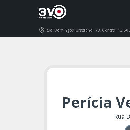
Rua Domingos Graziano, 78, Centro, 13.600
Perícia V
Rua D