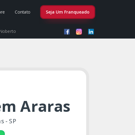
bre
Contato
Seja Um Franqueado
 Noberto
 em Araras
s - SP